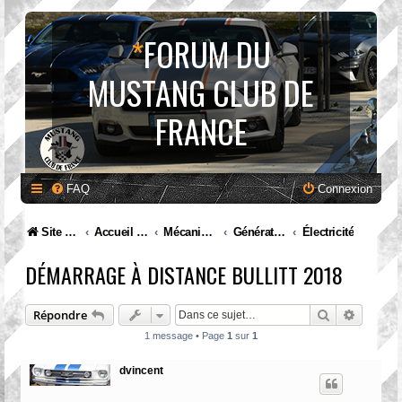
*
FORUM DU
MUSTANG CLUB DE
FRANCE
FAQ
Connexion
Site internet MCF
Accueil Forum
Mécanique et entretien
Génération VI. Mustang (2015 à ...)
Électricité
DÉMARRAGE À DISTANCE BULLITT 2018
Rechercher
Recherc
Répondre
1 message • Page
1
sur
1
dvincent