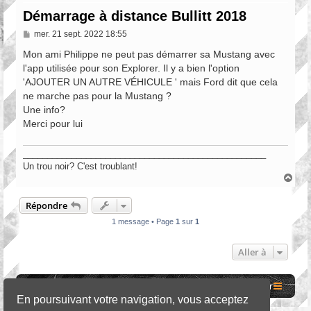
Démarrage à distance Bullitt 2018
M
mer. 21 sept. 2022 18:55
e
s
Mon ami Philippe ne peut pas démarrer sa Mustang avec
s
l'app utilisée pour son Explorer. Il y a bien l'option
a
'AJOUTER UN AUTRE VÉHICULE ' mais Ford dit que cela
g
e
ne marche pas pour la Mustang ?
Une info?
Merci pour lui
__________________________________________________
Un trou noir? C'est troublant!
H
a
u
Répondre
t
1 message • Page
1
sur
1
Aller à
Site internet MCF
Accueil Forum
Nous contacter
En poursuivant votre navigation, vous acceptez