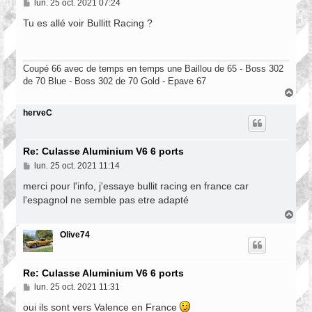
M
lun. 25 oct. 2021 07:24
e
s
Tu es allé voir Bullitt Racing ?
s
a
g
e
Coupé 66 avec de temps en temps une Baillou de 65 - Boss 302
de 70 Blue - Boss 302 de 70 Gold - Epave 67
H
a
u
herveC
t
Re: Culasse Aluminium V6 6 ports
M
lun. 25 oct. 2021 11:14
e
s
merci pour l'info, j'essaye bullit racing en france car
s
l'espagnol ne semble pas etre adapté
a
g
H
e
a
u
Olive74
t
Re: Culasse Aluminium V6 6 ports
M
lun. 25 oct. 2021 11:31
e
s
oui ils sont vers Valence en France