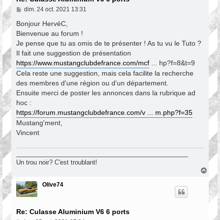
M
dim. 24 oct. 2021 13:31
e
s
Bonjour HervéC,
s
Bienvenue au forum !
a
Je pense que tu as omis de te présenter ! As tu vu le Tuto ?
g
e
Il fait une suggestion de présentation
https://www.mustangclubdefrance.com/mcf
... hp?f=8&t=9
Cela reste une suggestion, mais cela facilite la recherche
des membres d'une région ou d'un département.
Ensuite merci de poster les annonces dans la rubrique ad
hoc :
https://forum.mustangclubdefrance.com/v ... m.php?f=35
Mustang'ment,
Vincent
__________________________________________________
Un trou noir? C'est troublant!
H
a
u
Olive74
t
Re: Culasse Aluminium V6 6 ports