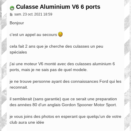
Culasse Aluminium V6 6 ports
M
sam. 23 oct. 2021 18:59
e
s
Bonjour
s
a
c'est un appel au secours
g
e
cela fait 2 ans que je cherche des culasses un peu
spéciales
j'ai une moteur V6 monté avec des culasses aluminium 6
ports, mais je ne sais pas de quel modele.
je ne trouve personne ayant des connaissances Ford qui les
reconnait.
il semblerait (sans garantie) que ce serait une preparation
des années 80 d'un anglais Gordon Spooner Motor Sport.
je vous joins des photos en esperant que quelqu'un de votre
club aura une idée