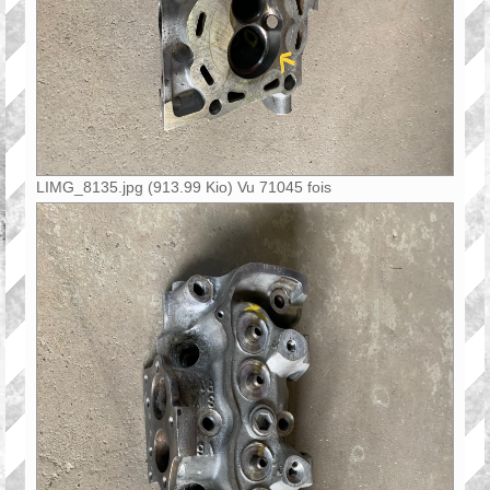
LIMG_8135.jpg (913.99 Kio) Vu 71045 fois