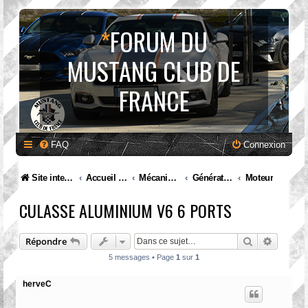
*
FORUM DU
MUSTANG CLUB DE
FRANCE
FAQ
Connexion
Site internet MCF
Accueil Forum
Mécanique et entretien
Génération III. Mustang (1979 à 1993)
Moteur
CULASSE ALUMINIUM V6 6 PORTS
Rechercher
Recherc
Répondre
5 messages • Page
1
sur
1
herveC