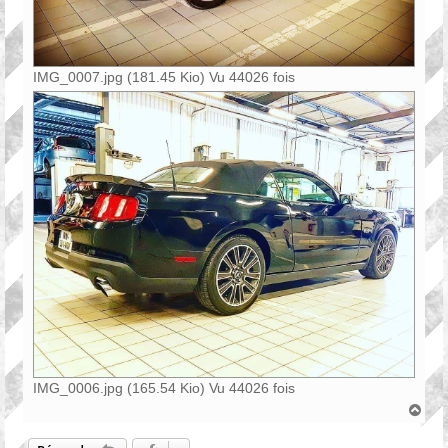
IMG_0007.jpg (181.45 Kio) Vu 44026 fois
IMG_0006.jpg (165.54 Kio) Vu 44026 fois
H
a
u