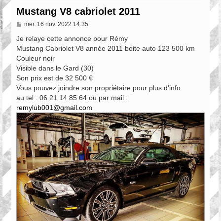
Mustang V8 cabriolet 2011
M
mer. 16 nov. 2022 14:35
e
s
Je relaye cette annonce pour Rémy
s
Mustang Cabriolet V8 année 2011 boite auto 123 500 km
a
Couleur noir
g
e
Visible dans le Gard (30)
Son prix est de 32 500 €
Vous pouvez joindre son propriétaire pour plus d'info
au tel : 06 21 14 85 64 ou par mail :
remylub001@gmail.com