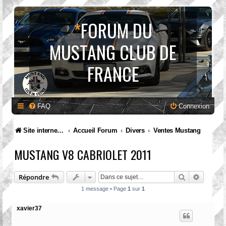
*
FORUM DU
MUSTANG CLUB DE
FRANCE
FAQ
Connexion
Site internet MCF
Accueil Forum
Divers
Ventes Mustang
MUSTANG V8 CABRIOLET 2011
Rechercher
Recherc
Répondre
1 message • Page
1
sur
1
xavier37