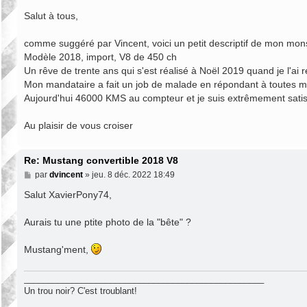
e
s
Salut à tous,
s
a
comme suggéré par Vincent, voici un petit descriptif de mon mons
g
e
Modèle 2018, import, V8 de 450 ch
Un rêve de trente ans qui s'est réalisé à Noël 2019 quand je l'ai 
Mon mandataire a fait un job de malade en répondant à toutes mes
Aujourd'hui 46000 KMS au compteur et je suis extrêmement satis
Au plaisir de vous croiser
Re: Mustang convertible 2018 V8
M
par
dvincent
»
jeu. 8 déc. 2022 18:49
e
s
Salut XavierPony74,
s
a
Aurais tu une ptite photo de la "bête" ?
g
e
Mustang'ment,
__________________________________________________
Un trou noir? C'est troublant!