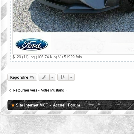
$_20 (11).jpg (106.74 Kio) Vu 51929 fois
Répondre
Retourner vers « Votre Mustang »
Site internet MCF
Accueil Forum