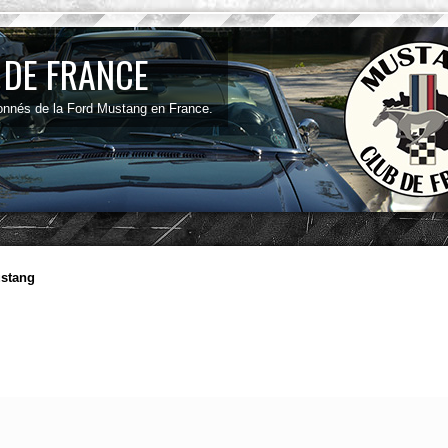
 DE FRANCE
onnés de la Ford Mustang en France.
ustang
he avancée