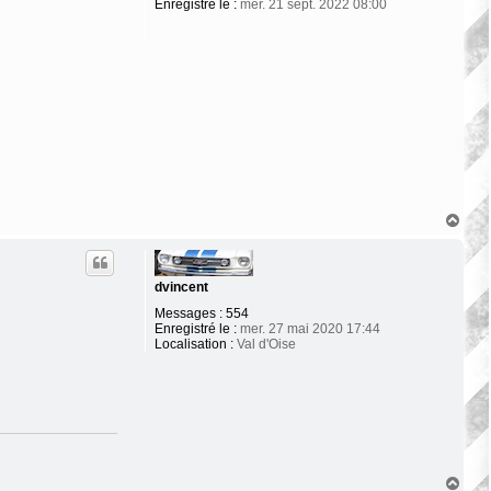
Enregistré le :
mer. 21 sept. 2022 08:00
H
a
u
t
dvincent
Messages :
554
Enregistré le :
mer. 27 mai 2020 17:44
Localisation :
Val d'Oise
H