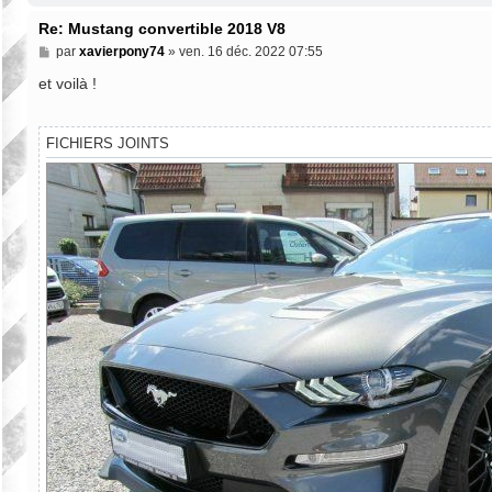
Re: Mustang convertible 2018 V8
M
par
xavierpony74
»
ven. 16 déc. 2022 07:55
e
s
et voilà !
s
a
g
e
FICHIERS JOINTS