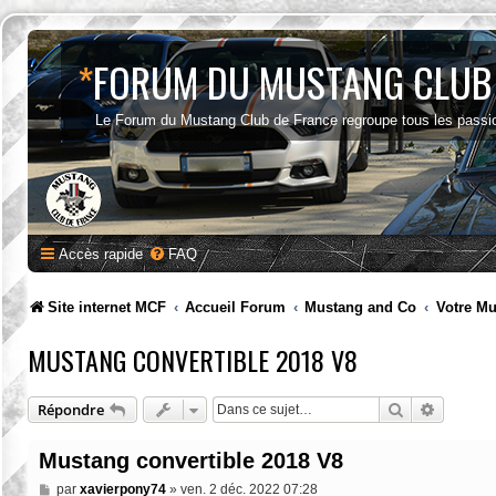
*
FORUM DU MUSTANG CLUB
Le Forum du Mustang Club de France regroupe tous les passi
Accès rapide
FAQ
Site internet MCF
Accueil Forum
Mustang and Co
Votre M
MUSTANG CONVERTIBLE 2018 V8
Rechercher
Recherc
Répondre
Mustang convertible 2018 V8
M
par
xavierpony74
»
ven. 2 déc. 2022 07:28