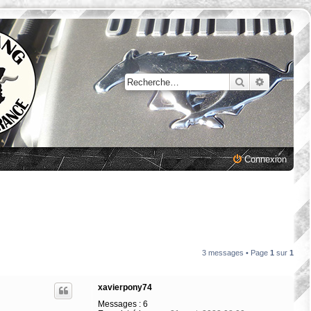
Rechercher
Recherche
Connexion
3 messages • Page
1
sur
1
xavierpony74
Messages :
6