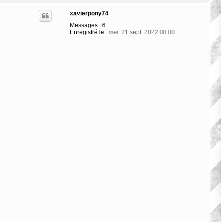
a
u
xavierpony74
t
Messages :
6
Enregistré le :
mer. 21 sept. 2022 08:00