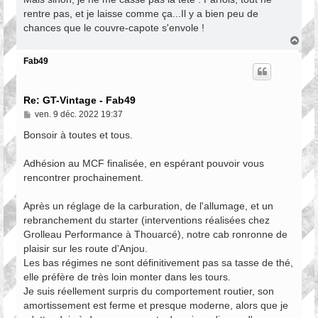
rentre pas, et je laisse comme ça...Il y a bien peu de
chances que le couvre-capote s'envole !
H
a
u
Fab49
t
Re: GT-Vintage - Fab49
M
ven. 9 déc. 2022 19:37
e
s
Bonsoir à toutes et tous.
s
a
Adhésion au MCF finalisée, en espérant pouvoir vous
g
e
rencontrer prochainement.
Après un réglage de la carburation, de l'allumage, et un
rebranchement du starter (interventions réalisées chez
Grolleau Performance à Thouarcé), notre cab ronronne de
plaisir sur les route d'Anjou.
Les bas régimes ne sont définitivement pas sa tasse de thé,
elle préfère de très loin monter dans les tours.
Je suis réellement surpris du comportement routier, son
amortissement est ferme et presque moderne, alors que je