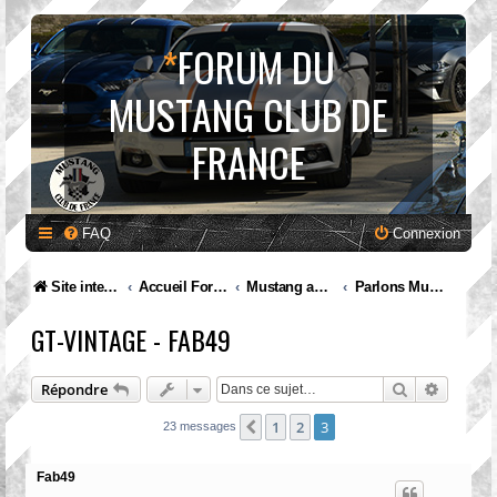
*
FORUM DU
MUSTANG CLUB DE
FRANCE
FAQ
Connexion
Site internet MCF
Accueil Forum
Mustang and Co
Parlons Mustang
GT-VINTAGE - FAB49
Rechercher
Recherc
Répondre
1
2
3
Précédente
23 messages
Fab49