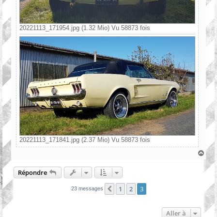
20221113_171954.jpg (1.32 Mio) Vu 58873 fois
20221113_171841.jpg (2.37 Mio) Vu 58873 fois
H
a
u
Répondre
t
1
2
3
Précédente
23 messages
Aller à