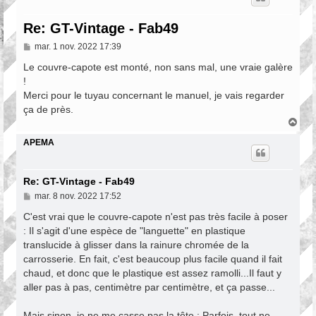
Re: GT-Vintage - Fab49
M
mar. 1 nov. 2022 17:39
e
s
Le couvre-capote est monté, non sans mal, une vraie galère
s
!
a
Merci pour le tuyau concernant le manuel, je vais regarder
g
e
ça de près.
H
a
u
APEMA
t
Re: GT-Vintage - Fab49
M
mar. 8 nov. 2022 17:52
e
s
C'est vrai que le couvre-capote n'est pas très facile à poser
s
: Il s'agit d'une espèce de "languette" en plastique
a
translucide à glisser dans la rainure chromée de la
g
e
carrosserie. En fait, c'est beaucoup plus facile quand il fait
chaud, et donc que le plastique est assez ramolli...Il faut y
aller pas à pas, centimètre par centimètre, et ça passe...
Mais sinon, je ne me casse pas la tête : Parfois, tout ne