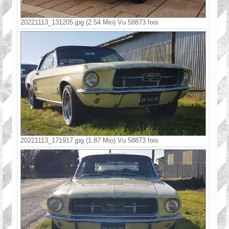
20221113_131205.jpg (2.54 Mio) Vu 58873 fois
20221113_171917.jpg (1.87 Mio) Vu 58873 fois