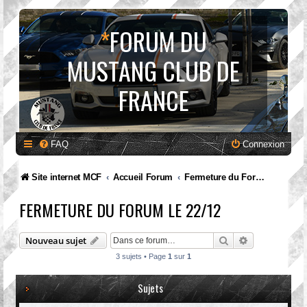
*
FORUM DU
MUSTANG CLUB DE
FRANCE
FAQ
Connexion
Site internet MCF
Accueil Forum
Fermeture du Forum le 22/12
FERMETURE DU FORUM LE 22/12
Rechercher
Recherche av
Nouveau sujet
3 sujets • Page
1
sur
1
Sujets