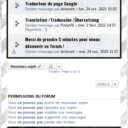
Traducteur de page Google
Dernier message par
dvincent
«
lun. 24 oct. 2022 15:02
Translation /Traducción /Übersetzung
Dernier message par
PonyV8
«
mer. 2 févr. 2022 14:07
Réponses :
1
Merci de prendre 5 minutes pour mieux
découvrir ce forum !
Dernier message par
dvincent
«
mar. 24 nov. 2020 11:57
Nouveau sujet
3 sujets • Page
1
sur
1
Aller à
PERMISSIONS DU FORUM
Vous
ne pouvez pas
poster de nouveaux sujets
Vous
ne pouvez pas
répondre aux sujets
Vous
ne pouvez pas
modifier vos messages
Vous
ne pouvez pas
supprimer vos messages
Vous
ne pouvez pas
joindre des fichiers