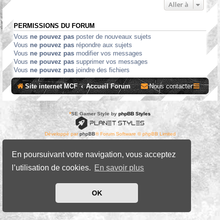
Aller à
PERMISSIONS DU FORUM
Vous
ne pouvez pas
poster de nouveaux sujets
Vous
ne pouvez pas
répondre aux sujets
Vous
ne pouvez pas
modifier vos messages
Vous
ne pouvez pas
supprimer vos messages
Vous
ne pouvez pas
joindre des fichiers
Site internet MCF
Accueil Forum
Nous contacter
*
SE Gamer Style by
phpBB Styles
Développé par
phpBB
® Forum Software © phpBB Limited
Traduit par
phpBB-fr.com
Confidentialité
|
Conditions
En poursuivant votre navigation, vous acceptez
l’utilisation de cookies.
En savoir plus
OK