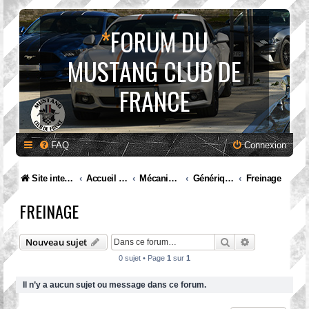
*
FORUM DU
MUSTANG CLUB DE
FRANCE
FAQ
Connexion
Site internet MCF
Accueil Forum
Mécanique et entretien
Générique
Freinage
FREINAGE
Rechercher
Recherche av
Nouveau sujet
0 sujet • Page
1
sur
1
Il n’y a aucun sujet ou message dans ce forum.