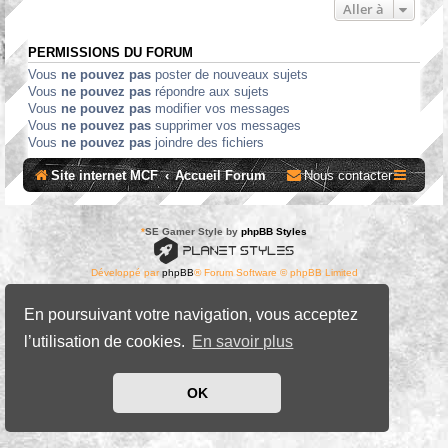
Aller à
PERMISSIONS DU FORUM
Vous
ne pouvez pas
poster de nouveaux sujets
Vous
ne pouvez pas
répondre aux sujets
Vous
ne pouvez pas
modifier vos messages
Vous
ne pouvez pas
supprimer vos messages
Vous
ne pouvez pas
joindre des fichiers
Site internet MCF
Accueil Forum
Nous contacter
*
SE Gamer Style by
phpBB Styles
Développé par
phpBB
® Forum Software © phpBB Limited
Traduit par
phpBB-fr.com
Confidentialité
|
Conditions
En poursuivant votre navigation, vous acceptez
l’utilisation de cookies.
En savoir plus
OK