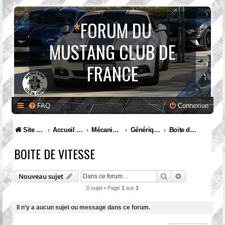
*
FORUM DU
MUSTANG CLUB DE
FRANCE
FAQ
Connexion
Site internet MCF
Accueil Forum
Mécanique et entretien
Générique
Boite de vitesse
BOITE DE VITESSE
Rechercher
Recherche av
Nouveau sujet
0 sujet • Page
1
sur
1
Il n’y a aucun sujet ou message dans ce forum.