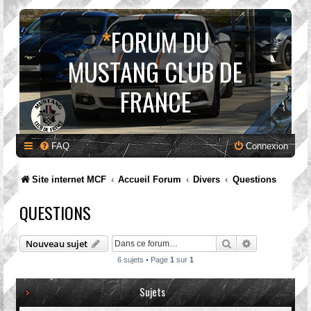
*
FORUM DU
MUSTANG CLUB DE
FRANCE
FAQ
Connexion
Site internet MCF
Accueil Forum
Divers
Questions
QUESTIONS
Rechercher
Recherche av
Nouveau sujet
6 sujets • Page
1
sur
1
Sujets