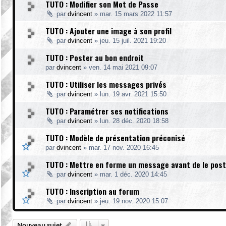
TUTO : Modifier son Mot de Passe
par
dvincent
»
mar. 15 mars 2022 11:57
TUTO : Ajouter une image à son profil
par
dvincent
»
jeu. 15 juil. 2021 19:20
TUTO : Poster au bon endroit
par
dvincent
»
ven. 14 mai 2021 09:07
TUTO : Utiliser les messages privés
par
dvincent
»
lun. 19 avr. 2021 15:50
TUTO : Paramétrer ses notifications
par
dvincent
»
lun. 28 déc. 2020 18:58
TUTO : Modèle de présentation préconisé
par
dvincent
»
mar. 17 nov. 2020 16:45
TUTO : Mettre en forme un message avant de le post
par
dvincent
»
mar. 1 déc. 2020 14:45
TUTO : Inscription au forum
par
dvincent
»
jeu. 19 nov. 2020 15:07
Nouveau sujet