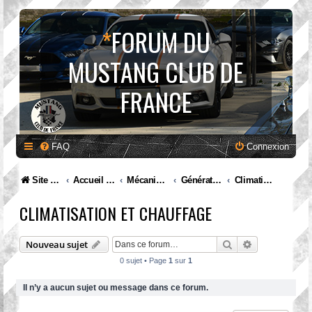
*
FORUM DU
MUSTANG CLUB DE
FRANCE
FAQ
Connexion
Site internet MCF
Accueil Forum
Mécanique et entretien
Génération VI. Mustang (2015 à ...)
Climatisation et chauffage
CLIMATISATION ET CHAUFFAGE
Rechercher
Recherche av
Nouveau sujet
0 sujet • Page
1
sur
1
Il n’y a aucun sujet ou message dans ce forum.