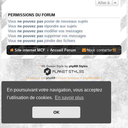
Aller à
PERMISSIONS DU FORUM
Vous
ne pouvez pas
poster de nouveaux sujets
Vous
ne pouvez pas
répondre aux sujets
Vous
ne pouvez pas
modifier vos messages
Vous
ne pouvez pas
supprimer vos messages
Vous
ne pouvez pas
joindre des fichiers
Site internet MCF
Accueil Forum
Nous contacter
*
SE Gamer Style by
phpBB Styles
Développé par
phpBB
® Forum Software © phpBB Limited
Traduit par
phpBB-fr.com
Confidentialité
|
Conditions
En poursuivant votre navigation, vous acceptez
l’utilisation de cookies.
En savoir plus
OK