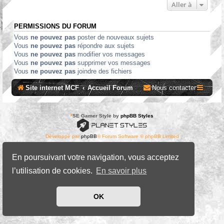
Aller à
PERMISSIONS DU FORUM
Vous
ne pouvez pas
poster de nouveaux sujets
Vous
ne pouvez pas
répondre aux sujets
Vous
ne pouvez pas
modifier vos messages
Vous
ne pouvez pas
supprimer vos messages
Vous
ne pouvez pas
joindre des fichiers
Site internet MCF
Accueil Forum
Nous contacter
*
SE Gamer Style by
phpBB Styles
Développé par
phpBB
® Forum Software © phpBB Limited
Traduit par
phpBB-fr.com
Confidentialité
|
Conditions
En poursuivant votre navigation, vous acceptez
l’utilisation de cookies.
En savoir plus
OK