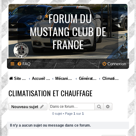
*
FORUM DU
MUSTANG CLUB DE
FRANCE
FAQ
Connexion
Site internet MCF
Accueil Forum
Mécanique et entretien
Génération VI. Mustang (2015 à ...)
Climatisation et chauffage
CLIMATISATION ET CHAUFFAGE
Rechercher
Recherche av
Nouveau sujet
0 sujet • Page
1
sur
1
Il n’y a aucun sujet ou message dans ce forum.