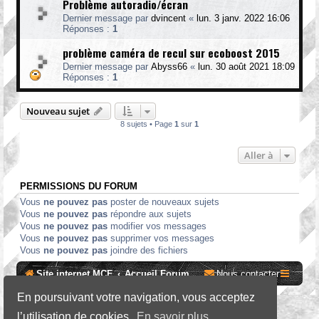
Problème autoradio/écran
Dernier message par
dvincent
«
lun. 3 janv. 2022 16:06
Réponses :
1
problème caméra de recul sur ecoboost 2015
Dernier message par
Abyss66
«
lun. 30 août 2021 18:09
Réponses :
1
Nouveau sujet
8 sujets • Page
1
sur
1
Aller à
PERMISSIONS DU FORUM
Vous
ne pouvez pas
poster de nouveaux sujets
Vous
ne pouvez pas
répondre aux sujets
Vous
ne pouvez pas
modifier vos messages
Vous
ne pouvez pas
supprimer vos messages
Vous
ne pouvez pas
joindre des fichiers
Site internet MCF
Accueil Forum
Nous contacter
En poursuivant votre navigation, vous acceptez
*
SE Gamer Style by
phpBB Styles
l’utilisation de cookies.
En savoir plus