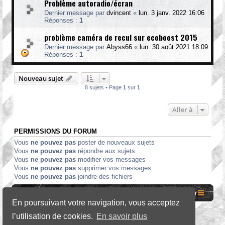
Problème autoradio/écran
Dernier message par
dvincent
«
lun. 3 janv. 2022 16:06
Réponses :
1
problème caméra de recul sur ecoboost 2015
Dernier message par
Abyss66
«
lun. 30 août 2021 18:09
Réponses :
1
Nouveau sujet
8 sujets • Page
1
sur
1
Aller à
PERMISSIONS DU FORUM
Vous
ne pouvez pas
poster de nouveaux sujets
Vous
ne pouvez pas
répondre aux sujets
Vous
ne pouvez pas
modifier vos messages
Vous
ne pouvez pas
supprimer vos messages
Vous
ne pouvez pas
joindre des fichiers
Site internet MCF
Accueil Forum
Nous contacter
En poursuivant votre navigation, vous acceptez
l’utilisation de cookies.
En savoir plus
*
SE Gamer Style by
phpBB Styles