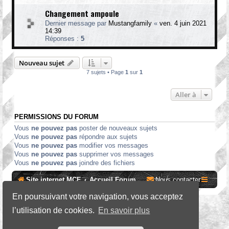
Changement ampoule
Dernier message par
Mustangfamily
«
ven. 4 juin 2021
14:39
Réponses :
5
Nouveau sujet
7 sujets • Page
1
sur
1
Aller à
PERMISSIONS DU FORUM
Vous
ne pouvez pas
poster de nouveaux sujets
Vous
ne pouvez pas
répondre aux sujets
Vous
ne pouvez pas
modifier vos messages
Vous
ne pouvez pas
supprimer vos messages
Vous
ne pouvez pas
joindre des fichiers
Site internet MCF
Accueil Forum
Nous contacter
En poursuivant votre navigation, vous acceptez
*
SE Gamer Style by
phpBB Styles
l’utilisation de cookies.
En savoir plus