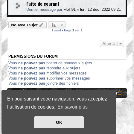
Fuite de courant
Dernier message par
FloH91
«
lun. 12 déc. 2022 09:21
Nouveau sujet
1 sujet • Page
1
sur
1
Aller à
PERMISSIONS DU FORUM
Vous
ne pouvez pas
poster de nouveaux sujets
Vous
ne pouvez pas
répondre aux sujets
Vous
ne pouvez pas
modifier vos messages
Vous
ne pouvez pas
supprimer vos messages
Vous
ne pouvez pas
joindre des fichiers
Site internet MCF
Accueil Forum
Nous contacter
En poursuivant votre navigation, vous acceptez
l’utilisation de cookies.
En savoir plus
*
SE Gamer Style by
phpBB Styles
OK
Développé par
phpBB
® Forum Software © phpBB Limited
Traduit par
phpBB-fr.com
Confidentialité
|
Conditions