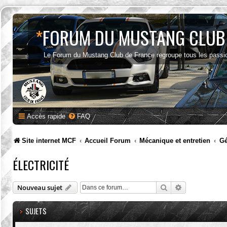
*
FORUM DU MUSTANG CLUB
Le Forum du Mustang Club de France regroupe tous les passi
Accès rapide
FAQ
Site internet MCF
Accueil Forum
Mécanique et entretien
Gé
ÉLECTRICITÉ
Rechercher
Recherche av
Nouveau sujet
SUJETS