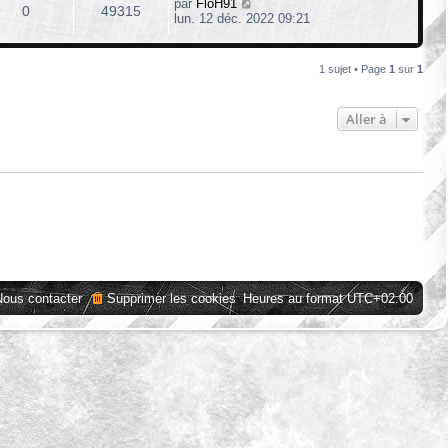
par
FloH91
0
49315
lun. 12 déc. 2022 09:21
1 sujet • Page
1
sur
1
Aller à
Nous contacter
Supprimer les cookies
Heures au format
UTC+02:00