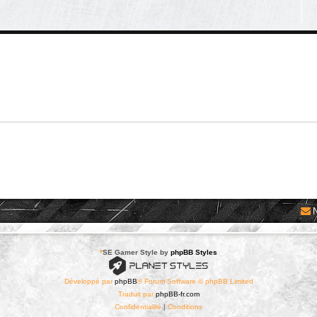
*
SE Gamer Style by
phpBB Styles
Développé par
phpBB
® Forum Software © phpBB Limited
Traduit par
phpBB-fr.com
Confidentialité
|
Conditions