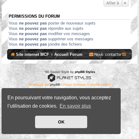
Aller à
PERMISSIONS DU FORUM
Vous
ne pouvez pas
poster de nouveaux sujets
Vous
ne pouvez pas
répondre aux sujets
Vous
ne pouvez pas
modifier vos messages
Vous
ne pouvez pas
supprimer vos messages
Vous
ne pouvez pas
joindre des fichiers
Site internet MCF
Accueil Forum
Nous contacter
*
SE Gamer Style by
phpBB Styles
Développé par
phpBB
® Forum Software © phpBB Limited
Traduit par
phpBB-fr.com
Confidentialité
|
Conditions
En poursuivant votre navigation, vous acceptez
l’utilisation de cookies.
En savoir plus
OK