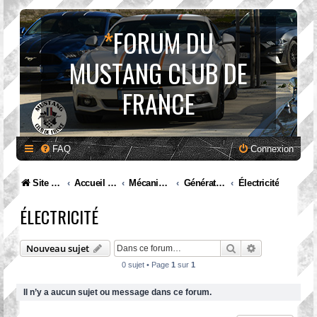
*
FORUM DU
MUSTANG CLUB DE
FRANCE
FAQ
Connexion
Site internet MCF
Accueil Forum
Mécanique et entretien
Génération II. Mustang (1974 à 1978)
Électricité
ÉLECTRICITÉ
Rechercher
Recherche av
Nouveau sujet
0 sujet • Page
1
sur
1
Il n’y a aucun sujet ou message dans ce forum.