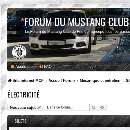
*
FORUM DU MUSTANG CLUB
Le Forum du Mustang Club de France regroupe tous les passi
Accès rapide
FAQ
Site internet MCF
Accueil Forum
Mécanique et entretien
Gé
ÉLECTRICITÉ
Rechercher
Recherche av
Nouveau sujet
SUJETS