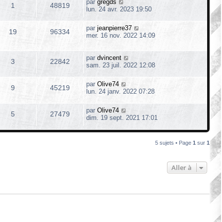
par
gregds
1
48819
lun. 24 avr. 2023 19:50
par
jeanpierre37
19
96334
mer. 16 nov. 2022 14:09
par
dvincent
3
22842
sam. 23 juil. 2022 12:08
par
Olive74
9
45219
lun. 24 janv. 2022 07:28
par
Olive74
5
27479
dim. 19 sept. 2021 17:01
5 sujets • Page
1
sur
1
Aller à