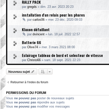
RALLY PACK
par
gregds
»
dim. 23 avr. 2023 20:23
installation d'un relais pour les phares
par
carlos06
»
mer. 23 déc. 2020 09:03
Klaxon défaillant
par
dvincent
»
lun. 18 juil. 2022 12:57
Batterie 66
par
Olive74
»
mer. 3 mars 2021 08:00
Eclairage tableau de bord et selecteur de vitesse
par
Christo66
»
sam. 18 sept. 2021 22:23
Nouveau sujet
Retourner à l’index du forum
PERMISSIONS DU FORUM
Vous
ne pouvez pas
poster de nouveaux sujets
Vous
ne pouvez pas
répondre aux sujets
Vous
ne pouvez pas
modifier vos messages