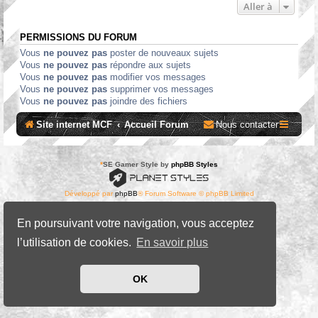
Aller à
PERMISSIONS DU FORUM
Vous
ne pouvez pas
poster de nouveaux sujets
Vous
ne pouvez pas
répondre aux sujets
Vous
ne pouvez pas
modifier vos messages
Vous
ne pouvez pas
supprimer vos messages
Vous
ne pouvez pas
joindre des fichiers
Site internet MCF
Accueil Forum
Nous contacter
*
SE Gamer Style by
phpBB Styles
Développé par
phpBB
® Forum Software © phpBB Limited
Traduit par
phpBB-fr.com
Confidentialité
|
Conditions
En poursuivant votre navigation, vous acceptez
l’utilisation de cookies.
En savoir plus
OK