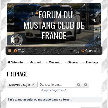
*
FORUM DU
MUSTANG CLUB DE
FRANCE
FAQ
Connexion
Site internet MCF
Accueil Forum
Mécanique et entretien
Génération III. Mustang (1979 à 1993)
Freinage
FREINAGE
Rechercher
Recherche av
Nouveau sujet
0 sujet • Page
1
sur
1
Il n’y a aucun sujet ou message dans ce forum.