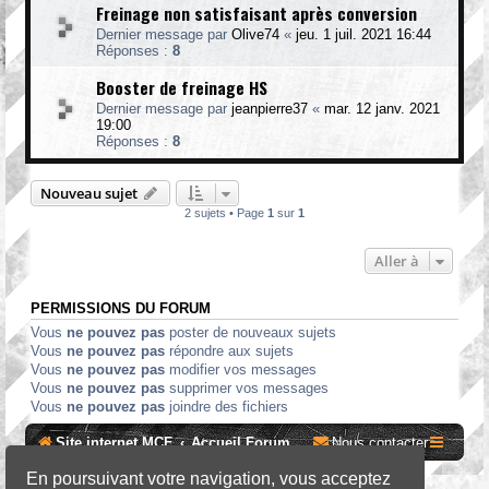
Freinage non satisfaisant après conversion
Dernier message par
Olive74
«
jeu. 1 juil. 2021 16:44
Réponses :
8
Booster de freinage HS
Dernier message par
jeanpierre37
«
mar. 12 janv. 2021
19:00
Réponses :
8
Nouveau sujet
2 sujets • Page
1
sur
1
Aller à
PERMISSIONS DU FORUM
Vous
ne pouvez pas
poster de nouveaux sujets
Vous
ne pouvez pas
répondre aux sujets
Vous
ne pouvez pas
modifier vos messages
Vous
ne pouvez pas
supprimer vos messages
Vous
ne pouvez pas
joindre des fichiers
Site internet MCF
Accueil Forum
Nous contacter
En poursuivant votre navigation, vous acceptez