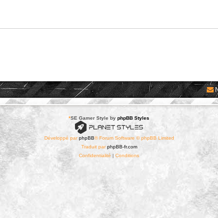
*
SE Gamer Style by
phpBB Styles
Développé par
phpBB
® Forum Software © phpBB Limited
Traduit par
phpBB-fr.com
Confidentialité
|
Conditions