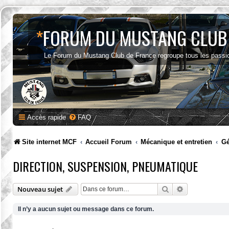
*
FORUM DU MUSTANG CLUB
Le Forum du Mustang Club de France regroupe tous les passi
Accès rapide
FAQ
Site internet MCF
Accueil Forum
Mécanique et entretien
Gé
DIRECTION, SUSPENSION, PNEUMATIQUE
Rechercher
Recherche av
Nouveau sujet
Il n’y a aucun sujet ou message dans ce forum.