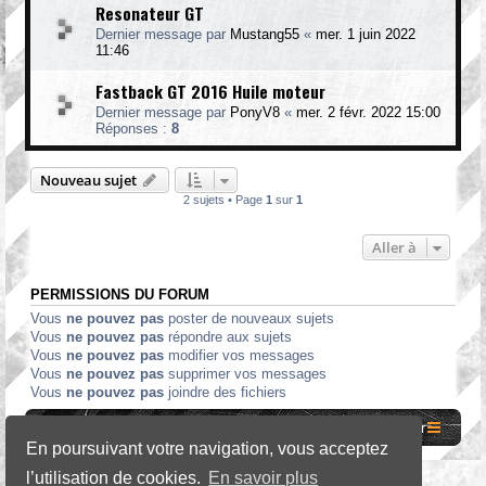
Resonateur GT
Dernier message par
Mustang55
«
mer. 1 juin 2022
11:46
Fastback GT 2016 Huile moteur
Dernier message par
PonyV8
«
mer. 2 févr. 2022 15:00
Réponses :
8
Nouveau sujet
2 sujets • Page
1
sur
1
Aller à
PERMISSIONS DU FORUM
Vous
ne pouvez pas
poster de nouveaux sujets
Vous
ne pouvez pas
répondre aux sujets
Vous
ne pouvez pas
modifier vos messages
Vous
ne pouvez pas
supprimer vos messages
Vous
ne pouvez pas
joindre des fichiers
Site internet MCF
Accueil Forum
Nous contacter
En poursuivant votre navigation, vous acceptez
l’utilisation de cookies.
En savoir plus