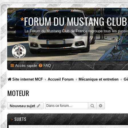
*
FORUM DU MUSTANG CLUB
Le Forum du Mustang Club de France regroupe tous les passi
Accès rapide
FAQ
Site internet MCF
Accueil Forum
Mécanique et entretien
Gé
MOTEUR
Rechercher
Recherche av
Nouveau sujet
SUJETS