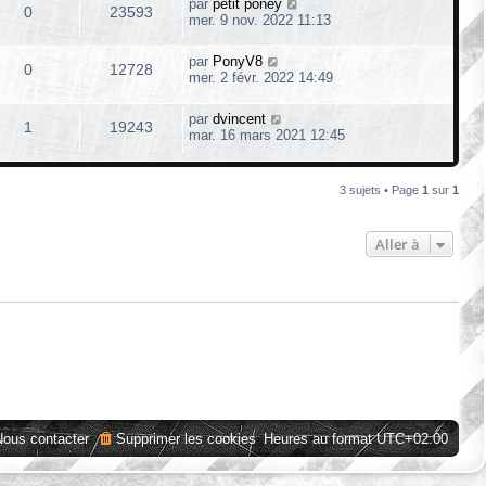
par
petit poney
0
23593
mer. 9 nov. 2022 11:13
par
PonyV8
0
12728
mer. 2 févr. 2022 14:49
par
dvincent
1
19243
mar. 16 mars 2021 12:45
3 sujets • Page
1
sur
1
Aller à
Nous contacter
Supprimer les cookies
Heures au format
UTC+02:00