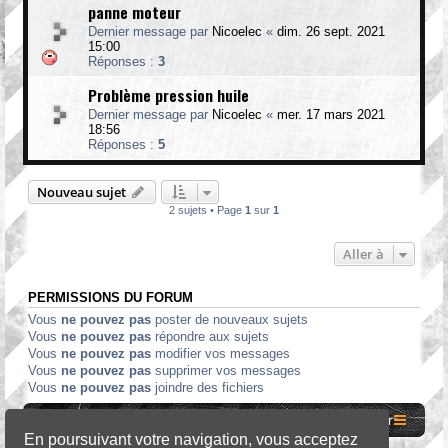
panne moteur
Dernier message par
Nicoelec
«
dim. 26 sept. 2021
15:00
Réponses :
3
Problème pression huile
Dernier message par
Nicoelec
«
mer. 17 mars 2021
18:56
Réponses :
5
Nouveau sujet
2 sujets • Page
1
sur
1
Aller à
PERMISSIONS DU FORUM
Vous
ne pouvez pas
poster de nouveaux sujets
Vous
ne pouvez pas
répondre aux sujets
Vous
ne pouvez pas
modifier vos messages
Vous
ne pouvez pas
supprimer vos messages
Vous
ne pouvez pas
joindre des fichiers
Site internet MCF
Accueil Forum
Nous contacter
En poursuivant votre navigation, vous acceptez