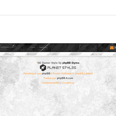
*
SE Gamer Style by
phpBB Styles
Développé par
phpBB
® Forum Software © phpBB Limited
Traduit par
phpBB-fr.com
Confidentialité
|
Conditions