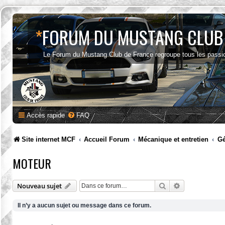
*
FORUM DU MUSTANG CLUB
Le Forum du Mustang Club de France regroupe tous les passi
Accès rapide
FAQ
Site internet MCF
Accueil Forum
Mécanique et entretien
Gé
MOTEUR
Rechercher
Recherche av
Nouveau sujet
Il n’y a aucun sujet ou message dans ce forum.