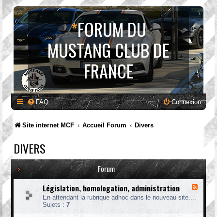
*
FORUM DU
MUSTANG CLUB DE
FRANCE
FAQ
Connexion
Site internet MCF
Accueil Forum
Divers
DIVERS
Forum
Législation, homologation, administration
F
l
En attendant la rubrique adhoc dans le nouveau site....
u
Sujets :
7
x
-