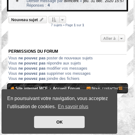
Dernier message par
dvincent
«
jeu. 31 déc. 2020 15:57
Réponses :
4
Nouveau sujet
7 sujets • Page
1
sur
1
Aller à
PERMISSIONS DU FORUM
Vous
ne pouvez pas
poster de nouveaux sujets
Vous
ne pouvez pas
répondre aux sujets
Vous
ne pouvez pas
modifier vos messages
Vous
ne pouvez pas
supprimer vos messages
Vous
ne pouvez pas
joindre des fichiers
Site internet MCF
Accueil Forum
Nous contacter
En poursuivant votre navigation, vous acceptez
*
SE Gamer Style by
phpBB Styles
l’utilisation de cookies.
En savoir plus
Développé par
phpBB
® Forum Software © phpBB Limited
OK
Traduit par
phpBB-fr.com
Confidentialité
|
Conditions