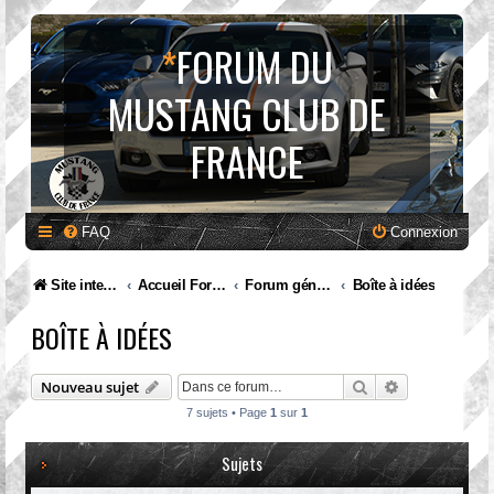
*
FORUM DU
MUSTANG CLUB DE
FRANCE
FAQ
Connexion
Site internet MCF
Accueil Forum
Forum général
Boîte à idées
BOÎTE À IDÉES
Rechercher
Recherche av
Nouveau sujet
7 sujets • Page
1
sur
1
Sujets