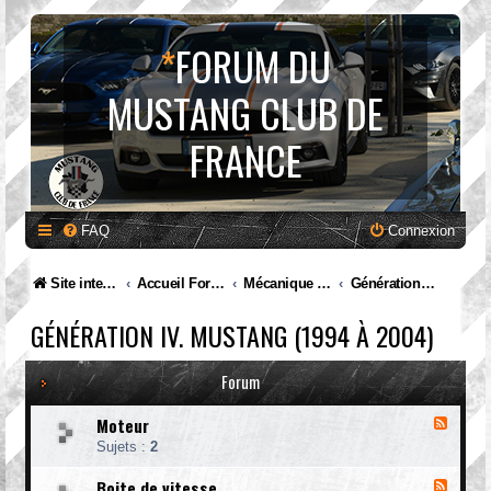
*
FORUM DU
MUSTANG CLUB DE
FRANCE
FAQ
Connexion
Site internet MCF
Accueil Forum
Mécanique et entretien
Génération IV. Mustang (1994 à 2004)
GÉNÉRATION IV. MUSTANG (1994 À 2004)
Forum
Moteur
F
l
Sujets :
2
u
x
Boite de vitesse
F
-