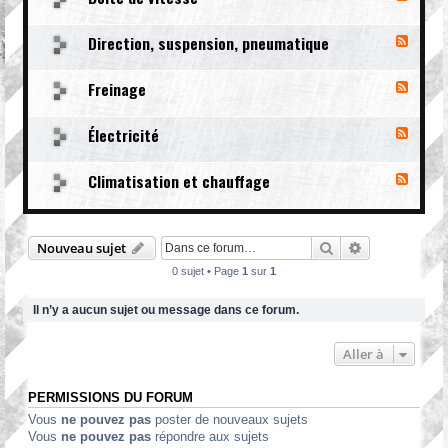
l
M
u
o
Direction, suspension, pneumatique
x
F
t
-
l
e
B
u
u
Freinage
o
x
F
r
i
-
l
t
D
u
e
Électricité
i
x
F
d
r
-
l
e
e
F
u
v
c
Climatisation et chauffage
r
x
F
i
t
e
-
l
t
i
i
É
u
e
o
n
l
x
s
n
a
e
-
Rechercher
Recherche av
Nouveau sujet
s
,
g
c
C
e
s
e
t
l
0 sujet • Page
1
sur
1
u
r
i
s
i
m
Il n’y a aucun sujet ou message dans ce forum.
p
c
a
e
i
t
n
t
i
Aller à
s
é
s
i
a
o
t
PERMISSIONS DU FORUM
n
i
,
o
Vous
ne pouvez pas
poster de nouveaux sujets
p
n
Vous
ne pouvez pas
répondre aux sujets
n