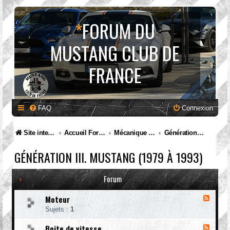
*
FORUM DU
MUSTANG CLUB DE
FRANCE
FAQ
Connexion
Site internet MCF
Accueil Forum
Mécanique et entretien
Génération III. Mustang (1979 à 1993)
GÉNÉRATION III. MUSTANG (1979 À 1993)
Forum
Moteur
F
l
Sujets :
1
u
x
Boite de vitesse
F
-