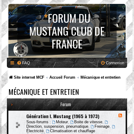
*
FORUM DU
MUSTANG CLUB DE
FRANCE
FAQ
Connexion
Site internet MCF
Accueil Forum
Mécanique et entretien
MÉCANIQUE ET ENTRETIEN
Forum
Génération I. Mustang (1965 à 1973)
F
l
Sous-forums :
Moteur
,
Boite de vitesse
,
u
Direction, suspension, pneumatique
,
Freinage
,
x
Électricité
,
Climatisation et chauffage
-