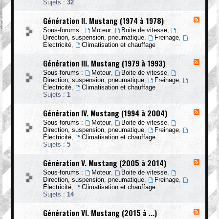
Sujets :
32
G
é
Génération II. Mustang (1974 à 1978)
F
n
l
é
Sous-forums :
Moteur
,
Boite de vitesse
,
u
r
Direction, suspension, pneumatique
,
Freinage
,
x
a
Électricité
,
Climatisation et chauffage
-
t
G
i
Génération III. Mustang (1979 à 1993)
F
é
o
l
n
n
Sous-forums :
Moteur
,
Boite de vitesse
,
u
é
I
Direction, suspension, pneumatique
,
Freinage
,
x
r
.
Électricité
,
Climatisation et chauffage
-
a
M
Sujets :
1
G
t
u
é
i
s
Génération IV. Mustang (1994 à 2004)
F
n
o
t
l
é
n
Sous-forums :
Moteur
,
Boite de vitesse
,
a
u
r
I
Direction, suspension, pneumatique
,
Freinage
,
n
x
a
I
Électricité
,
Climatisation et chauffage
g
-
t
.
Sujets :
5
(
G
i
M
1
é
o
u
9
Génération V. Mustang (2005 à 2014)
F
n
n
s
6
l
é
I
Sous-forums :
Moteur
,
Boite de vitesse
,
t
5
u
r
I
Direction, suspension, pneumatique
,
Freinage
,
a
à
x
a
I
Électricité
,
Climatisation et chauffage
n
1
-
t
.
Sujets :
14
g
9
G
i
M
(
7
é
o
u
1
Génération VI. Mustang (2015 à ...)
3
F
n
n
s
9
)
l