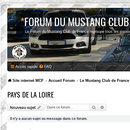
*
FORUM DU MUSTANG CLUB
Le Forum du Mustang Club de France regroupe tous les passi
Accès rapide
FAQ
Site internet MCF
Accueil Forum
Le Mustang Club de France
PAYS DE LA LOIRE
Rechercher
Recherche av
Nouveau sujet
Il n’y a aucun sujet ou message dans ce forum.