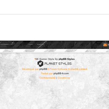
*
SE Gamer Style by
phpBB Styles
Développé par
phpBB
® Forum Software © phpBB Limited
Traduit par
phpBB-fr.com
Confidentialité
|
Conditions