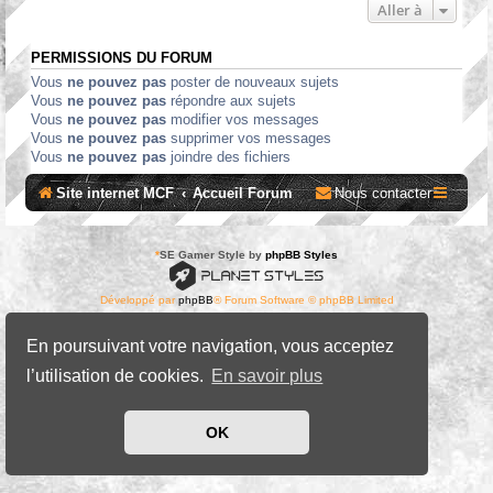
Aller à
PERMISSIONS DU FORUM
Vous
ne pouvez pas
poster de nouveaux sujets
Vous
ne pouvez pas
répondre aux sujets
Vous
ne pouvez pas
modifier vos messages
Vous
ne pouvez pas
supprimer vos messages
Vous
ne pouvez pas
joindre des fichiers
Site internet MCF
Accueil Forum
Nous contacter
*
SE Gamer Style by
phpBB Styles
Développé par
phpBB
® Forum Software © phpBB Limited
Traduit par
phpBB-fr.com
Confidentialité
|
Conditions
En poursuivant votre navigation, vous acceptez
l’utilisation de cookies.
En savoir plus
OK