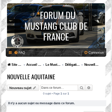
*
FORUM DU
MUSTANG CLUB DE
FRANCE
FAQ
Connexion
Site internet MCF
Accueil Forum
Le Mustang Club de France
Délégations et rassemblements : discutons en !
Nouvelle Aquitaine
NOUVELLE AQUITAINE
Rechercher
Recherche av
Nouveau sujet
0 sujet • Page
1
sur
1
Il n’y a aucun sujet ou message dans ce forum.