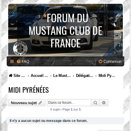
*
FORUM DU
MUSTANG CLUB DE
FRANCE
FAQ
Connexion
Site internet MCF
Accueil Forum
Le Mustang Club de France
Délégations et rassemblements : discutons en !
Midi Pyrénées
MIDI PYRÉNÉES
Rechercher
Recherche av
Nouveau sujet
0 sujet • Page
1
sur
1
Il n’y a aucun sujet ou message dans ce forum.