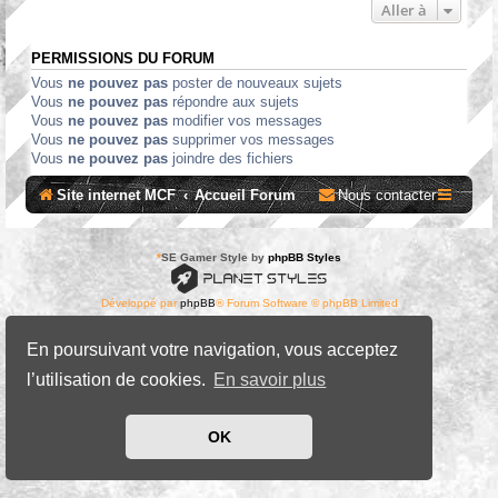
Aller à
PERMISSIONS DU FORUM
Vous
ne pouvez pas
poster de nouveaux sujets
Vous
ne pouvez pas
répondre aux sujets
Vous
ne pouvez pas
modifier vos messages
Vous
ne pouvez pas
supprimer vos messages
Vous
ne pouvez pas
joindre des fichiers
Site internet MCF
Accueil Forum
Nous contacter
*
SE Gamer Style by
phpBB Styles
Développé par
phpBB
® Forum Software © phpBB Limited
Traduit par
phpBB-fr.com
Confidentialité
|
Conditions
En poursuivant votre navigation, vous acceptez
l’utilisation de cookies.
En savoir plus
OK