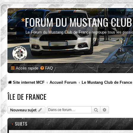
*
FORUM DU MUSTANG CLUB
Le Forum du Mustang Club de France regroupe tous les passi
Accès rapide
FAQ
Site internet MCF
Accueil Forum
Le Mustang Club de France
ÎLE DE FRANCE
Rechercher
Recherche av
Nouveau sujet
SUJETS