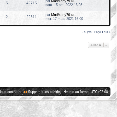
par
MadMarty79
5
42715
sam. 15 oct. 2022 13:08
par
MadMarty79
2
22311
mer. 17 mars 2021 16:00
2 sujets • Page
1
sur
1
Aller à
Nous contacter
Supprimer les cookies
Heures au format
UTC+02:00