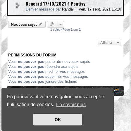
Rencard 17/10/2021 à Pontivy
Dernier message par
Randall
«
ven. 17 sept. 2021 16:10
Nouveau sujet
1 sujet • Page
1
sur
1
Aller à
PERMISSIONS DU FORUM
Vous
ne pouvez pas
poster de nouveaux sujets
Vous
ne pouvez pas
répondre aux sujets
Vous
ne pouvez pas
modifier vos messages
Vous
ne pouvez pas
supprimer vos messages
Vous
ne pouvez pas
joindre des fichiers
Site internet MCF
Accueil Forum
Nous contacter
En poursuivant votre navigation, vous acceptez
l’utilisation de cookies.
En savoir plus
*
SE Gamer Style by
phpBB Styles
OK
Développé par
phpBB
® Forum Software © phpBB Limited
Traduit par
phpBB-fr.com
Confidentialité
|
Conditions