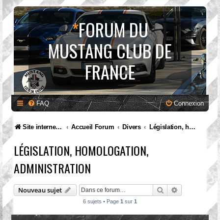
*
FORUM DU
MUSTANG CLUB DE
FRANCE
FAQ
Connexion
Site internet MCF
Accueil Forum
Divers
Législation, homologation, administration
LÉGISLATION, HOMOLOGATION,
ADMINISTRATION
Rechercher
Recherche av
Nouveau sujet
6 sujets • Page
1
sur
1