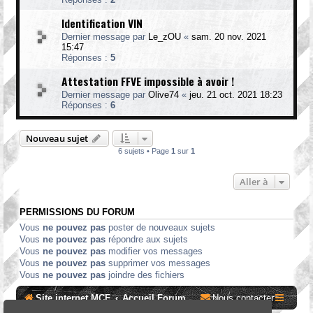
Identification VIN
Dernier message par
Le_zOU
«
sam. 20 nov. 2021
15:47
Réponses :
5
Attestation FFVE impossible à avoir !
Dernier message par
Olive74
«
jeu. 21 oct. 2021 18:23
Réponses :
6
Nouveau sujet
6 sujets • Page
1
sur
1
Aller à
PERMISSIONS DU FORUM
Vous
ne pouvez pas
poster de nouveaux sujets
Vous
ne pouvez pas
répondre aux sujets
Vous
ne pouvez pas
modifier vos messages
Vous
ne pouvez pas
supprimer vos messages
Vous
ne pouvez pas
joindre des fichiers
Site internet MCF
Accueil Forum
Nous contacter