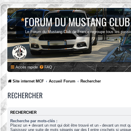
*
FORUM DU MUSTANG CLUB
Le Forum du Mustang Club de France regroupe tous les passi
Accès rapide
FAQ
Site internet MCF
Accueil Forum
Rechercher
RECHERCHER
RECHERCHER
Recherche par mots-clés :
Placez un
+
devant un mot qui doit être trouvé et un
-
devant un mot qui
Saisissez une suite de mots séparés par des
|
entre crochets si uniqu