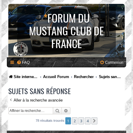
*
FORUM DU
MUSTANG CLUB DE
FRANCE
FAQ
Connexion
Site internet MCF
Accueil Forum
Rechercher
Sujets sans réponse
SUJETS SANS RÉPONSE
Aller à la recherche avancée
Rechercher
Recherche avancée
1
2
3
4
Suivante
78 résultats trouvés