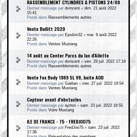
RASSEMBLEMENT CYLINDRES & PISTONS 24/09
Dernier message par
dvincent
«
dim. 21 août 2022
15:41
Posté dans
Rassemblements autres
Vente Bullitt 2020
Dernier message par
Epsilon32
«
mar. 9 août 2022
22:26
Posté dans
Ventes Mustang
14 août au Center Parcs du lac d'Ailette
Dernier message par
dvincent
«
ven. 29 juil. 2022 17:18
Posté dans
Rassemblements autres
Vente Fox Body 1989 5L V8, boite AOD
Dernier message par
Gaëtan
«
mer. 27 juil. 2022 19:54
Posté dans
Ventes Mustang
Capteur avant d’obstacles
Dernier message par
ayrton
«
sam. 23 juil. 2022 18:55
Posté dans
Votre Mustang
ILE DE FRANCE - 75 - FREDJOO75
Dernier message par
FredJoo75
«
sam. 23 juil. 2022
17:36
Posté dans
Présentation des membres