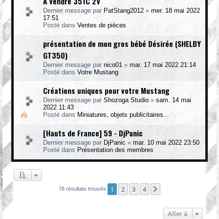
A vendre 351C 2V
Dernier message par
PatStang2012
«
mer. 18 mai 2022
17:51
Posté dans
Ventes de pièces
présentation de mon gros bébé Désirée (SHELBY
GT350)
Dernier message par
nico01
«
mar. 17 mai 2022 21:14
Posté dans
Votre Mustang
Créations uniques pour votre Mustang
Dernier message par
Shozoga Studio
«
sam. 14 mai
2022 11:43
Posté dans
Miniatures, objets publicitaires...
[Hauts de France] 59 - DjPanic
Dernier message par
DjPanic
«
mar. 10 mai 2022 23:50
Posté dans
Présentation des membres
1
2
3
4
Suivante
78 résultats trouvés
Aller à