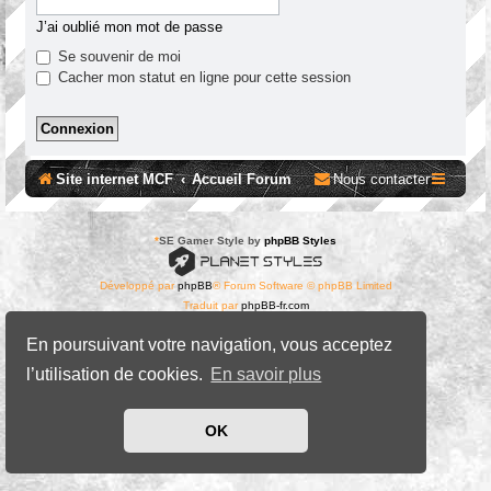
J’ai oublié mon mot de passe
Se souvenir de moi
Cacher mon statut en ligne pour cette session
Site internet MCF
Accueil Forum
Nous contacter
*
SE Gamer Style by
phpBB Styles
Développé par
phpBB
® Forum Software © phpBB Limited
Traduit par
phpBB-fr.com
Confidentialité
|
Conditions
En poursuivant votre navigation, vous acceptez
l’utilisation de cookies.
En savoir plus
OK