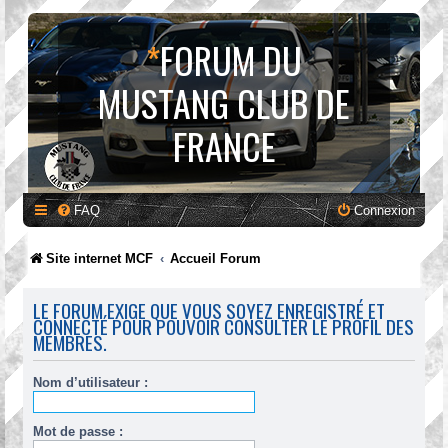
*
FORUM DU
MUSTANG CLUB DE
FRANCE
FAQ
Connexion
Site internet MCF
Accueil Forum
LE FORUM EXIGE QUE VOUS SOYEZ ENREGISTRÉ ET
CONNECTÉ POUR POUVOIR CONSULTER LE PROFIL DES
MEMBRES.
Nom d’utilisateur :
Mot de passe :