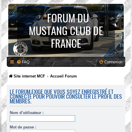
*
FORUM DU
MUSTANG CLUB DE
FRANCE
FAQ
Connexion
Site internet MCF
Accueil Forum
LE FORUM EXIGE QUE VOUS SOYEZ ENREGISTRÉ ET
CONNECTÉ POUR POUVOIR CONSULTER LE PROFIL DES
MEMBRES.
Nom d’utilisateur :
Mot de passe :