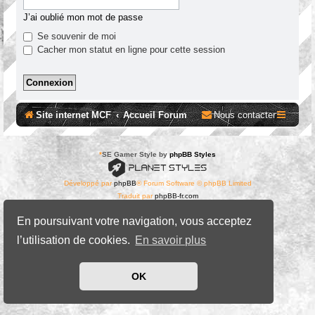
J’ai oublié mon mot de passe
Se souvenir de moi
Cacher mon statut en ligne pour cette session
Site internet MCF
Accueil Forum
Nous contacter
*
SE Gamer Style by
phpBB Styles
Développé par
phpBB
® Forum Software © phpBB Limited
Traduit par
phpBB-fr.com
Confidentialité
|
Conditions
En poursuivant votre navigation, vous acceptez
l’utilisation de cookies.
En savoir plus
OK