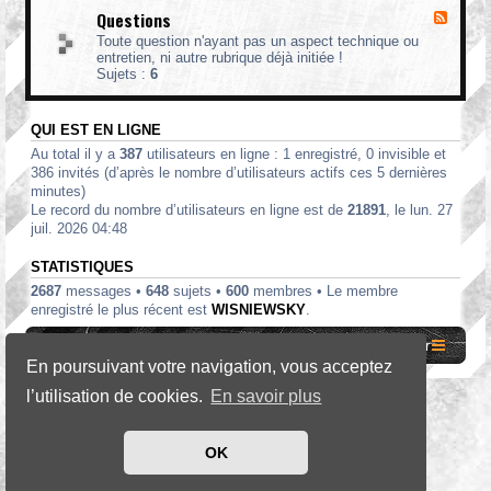
n
-
d
p
p
g
Questions
g
F
M
m
l
i
l
i
i
a
Toute question n'ayant pas un aspect technique ou
è
u
n
n
n
entretien, ni autre rubrique déjà initiée !
c
x
i
i
s
Sujets :
6
e
-
a
s
s
Q
t
t
u
u
r
QUI EST EN LIGNE
e
r
a
s
e
Au total il y a
387
utilisateurs en ligne : 1 enregistré, 0 invisible et
t
t
s
i
386 invités (d’après le nombre d’utilisateurs actifs ces 5 dernières
i
,
o
minutes)
o
o
n
Le record du nombre d’utilisateurs en ligne est de
21891
, le lun. 27
n
b
juil. 2026 04:48
s
j
e
t
STATISTIQUES
s
2687
messages •
648
sujets •
600
membres • Le membre
p
enregistré le plus récent est
WISNIEWSKY
.
u
b
Site internet MCF
Accueil Forum
Nous contacter
l
En poursuivant votre navigation, vous acceptez
i
c
l’utilisation de cookies.
En savoir plus
i
*
SE Gamer Style by
phpBB Styles
t
a
i
OK
Développé par
phpBB
® Forum Software © phpBB Limited
r
Traduit par
phpBB-fr.com
e