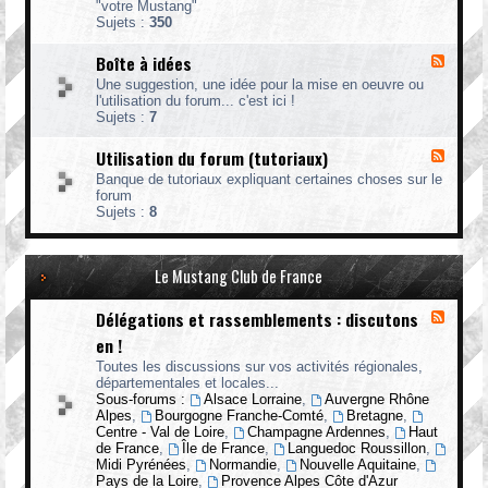
o
"votre Mustang"
P
r
Sujets :
350
r
u
é
m
Boîte à idées
F
s
l
e
Une suggestion, une idée pour la mise en oeuvre ou
u
n
l'utilisation du forum... c'est ici !
x
t
Sujets :
7
-
a
B
t
Utilisation du forum (tutoriaux)
F
o
i
l
î
o
Banque de tutoriaux expliquant certaines choses sur le
u
t
n
forum
x
e
d
Sujets :
8
-
à
e
U
i
s
t
d
m
i
Le Mustang Club de France
é
e
l
e
m
i
s
b
Délégations et rassemblements : discutons
F
s
r
l
a
en !
e
u
t
s
x
Toutes les discussions sur vos activités régionales,
i
-
départementales et locales...
o
D
Sous-forums :
Alsace Lorraine
,
Auvergne Rhône
n
é
Alpes
,
Bourgogne Franche-Comté
,
Bretagne
,
d
l
Centre - Val de Loire
,
Champagne Ardennes
,
Haut
u
é
de France
,
Île de France
,
Languedoc Roussillon
,
f
g
Midi Pyrénées
,
Normandie
,
Nouvelle Aquitaine
,
o
a
Pays de la Loire
,
Provence Alpes Côte d'Azur
r