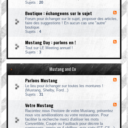
t
Sujets :
20
u
i
m
o
(
Boutique : échangeons sur le sujet
F
n
t
l
Forum pour échanger sur le sujet, proposer des articles,
s
u
u
faire des suggestions ! En aucun cas une "autre"
e
t
x
boutique.
t
o
-
Sujets :
4
r
r
B
a
i
o
s
Mustang Day : parlons en !
a
F
u
s
u
l
t
Tout sur LE Meeting annuel !
e
x
u
i
Sujets :
3
m
)
x
q
b
-
u
l
M
e
e
u
Mustang and Co
:
m
s
é
e
t
c
Parlons Mustang
n
F
a
h
t
l
n
a
Le lieu pour échanger sur toutes les montures !
s
u
g
n
(Mustang, Shelby, Ford...)
:
x
D
g
Sujets :
31
d
-
a
e
i
P
y
o
Votre Mustang
F
s
a
:
n
l
c
r
p
Racontez nous l'histoire de votre Mustang, présentez
s
u
u
l
a
nous vos améliorations ou votre restauration. Pour
s
x
t
o
r
faciliter la recherche merci d'utiliser les mots
u
-
o
n
l
Convertible, Coupé ou Fastback pour décrire la
r
V
n
s
o
carrosserie, année en 4 chiffres, puis sigle (GT, CS...)