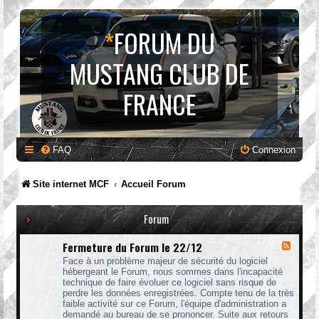
*
FORUM DU
MUSTANG CLUB DE
FRANCE
FAQ
Connexion
Site internet MCF
Accueil Forum
Forum
Fermeture du Forum le 22/12
F
l
Face à un problème majeur de sécurité du logiciel
u
hébergeant le Forum, nous sommes dans l'incapacité
x
technique de faire évoluer ce logiciel sans risque de
-
perdre les données enregistrées. Compte tenu de la très
F
faible activité sur ce Forum, l'équipe d'administration a
e
demandé au bureau de se prononcer. Suite aux retours