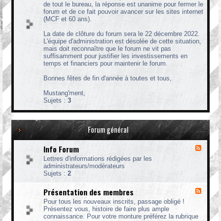
r
de tout le bureau, la réponse est unanime pour fermer le
m
forum et de ce fait pouvoir avancer sur les sites internet
e
(MCF et 60 ans).
t
u
La date de clôture du forum sera le 22 décembre 2022.
r
L'équipe d'administration est désolée de cette situation,
e
mais doit reconnaître que le forum ne vit pas
d
suffisamment pour justifier les investissements en
u
temps et financiers pour maintenir le forum.
F
o
Bonnes fêtes de fin d'année à toutes et tous,
r
u
Mustang'ment,
m
Sujets :
3
l
e
2
2
Forum général
/
1
Info Forum
F
2
l
Lettres d'informations rédigées par les
u
administrateurs/modérateurs
x
Sujets :
2
-
I
Présentation des membres
F
n
l
f
Pour tous les nouveaux inscrits, passage obligé !
u
o
Présentez vous, histoire de faire plus ample
x
F
connaissance. Pour votre monture préférez la rubrique
-