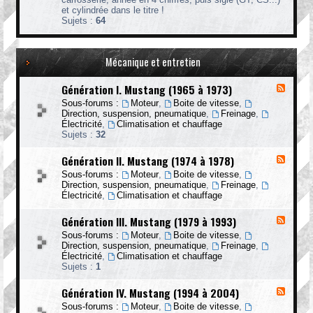
l
o
s
M
n
et cylindrée dans le titre !
e
t
e
u
s
Sujets :
64
s
r
n
s
e
u
e
!
t
n
j
M
a
!
e
u
Mécanique et entretien
n
t
s
g
t
Génération I. Mustang (1965 à 1973)
F
a
l
n
Sous-forums :
Moteur
,
Boite de vitesse
,
u
g
Direction, suspension, pneumatique
,
Freinage
,
x
Électricité
,
Climatisation et chauffage
-
Sujets :
32
G
é
Génération II. Mustang (1974 à 1978)
F
n
l
é
Sous-forums :
Moteur
,
Boite de vitesse
,
u
r
Direction, suspension, pneumatique
,
Freinage
,
x
a
Électricité
,
Climatisation et chauffage
-
t
G
i
Génération III. Mustang (1979 à 1993)
F
é
o
l
n
n
Sous-forums :
Moteur
,
Boite de vitesse
,
u
é
I
Direction, suspension, pneumatique
,
Freinage
,
x
r
.
Électricité
,
Climatisation et chauffage
-
a
M
Sujets :
1
G
t
u
é
i
s
Génération IV. Mustang (1994 à 2004)
F
n
o
t
l
é
n
Sous-forums :
Moteur
,
Boite de vitesse
,
a
u