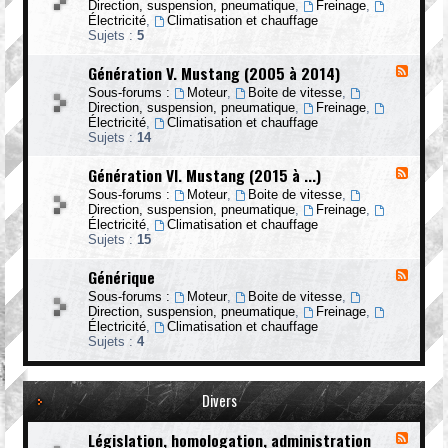
r
I
Direction, suspension, pneumatique
,
Freinage
,
n
x
a
I
Électricité
,
Climatisation et chauffage
g
-
t
.
Sujets :
5
(
G
i
M
1
é
o
u
9
Génération V. Mustang (2005 à 2014)
F
n
n
s
6
l
é
I
Sous-forums :
Moteur
,
Boite de vitesse
,
t
5
u
r
I
Direction, suspension, pneumatique
,
Freinage
,
a
à
x
a
I
Électricité
,
Climatisation et chauffage
n
1
-
t
.
Sujets :
14
g
9
G
i
M
(
7
é
o
u
1
Génération VI. Mustang (2015 à ...)
3
F
n
n
s
9
)
l
é
I
Sous-forums :
Moteur
,
Boite de vitesse
,
t
7
u
r
V
Direction, suspension, pneumatique
,
Freinage
,
a
4
x
a
.
Électricité
,
Climatisation et chauffage
n
à
-
t
M
Sujets :
15
g
1
G
i
u
(
9
é
o
s
1
Générique
7
F
n
n
t
9
8
l
é
V
Sous-forums :
Moteur
,
Boite de vitesse
,
a
7
)
u
r
.
Direction, suspension, pneumatique
,
Freinage
,
n
9
x
a
M
Électricité
,
Climatisation et chauffage
g
à
-
t
u
Sujets :
4
(
1
G
i
s
1
9
é
o
t
9
9
n
n
a
9
3
é
Divers
V
n
4
)
r
I
g
à
i
.
(
2
Législation, homologation, administration
F
q
M
2