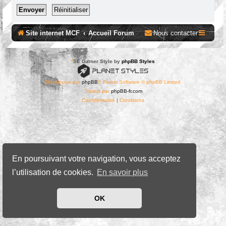
Site internet MCF
Accueil Forum
Nous contacter
*
SE Gamer Style by
phpBB Styles
Développé par
phpBB
® Forum Software © phpBB Limited
Traduit par
phpBB-fr.com
Confidentialité
|
Conditions
En poursuivant votre navigation, vous acceptez
l’utilisation de cookies.
En savoir plus
OK